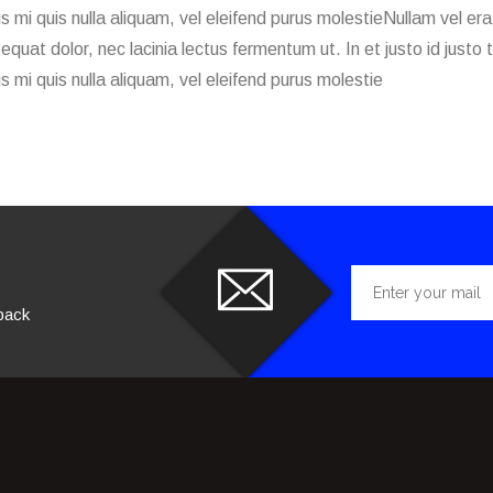
cus mi quis nulla aliquam, vel eleifend purus molestieNullam vel er
equat dolor, nec lacinia lectus fermentum ut. In et justo id justo
cus mi quis nulla aliquam, vel eleifend purus molestie
 back