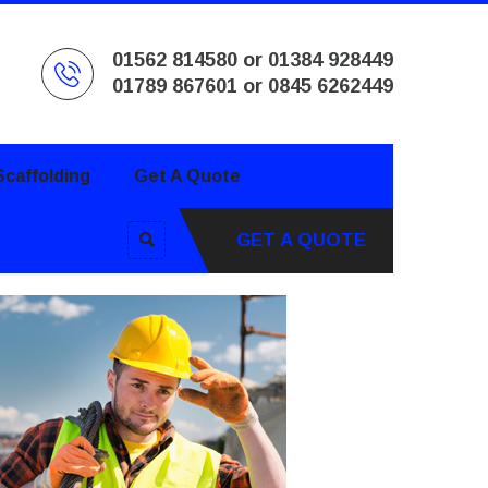
01562 814580 or 01384 928449
01789 867601 or 0845 6262449
caffolding
Get A Quote
GET A QUOTE